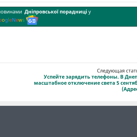
 новинами
Дніпровської порадниці
у
o
o
g
l
e
N
e
w
s
Следующая стат
Успейте зарядить телефоны. В Дне
масштабное отключение света 5 сентя
(Адре