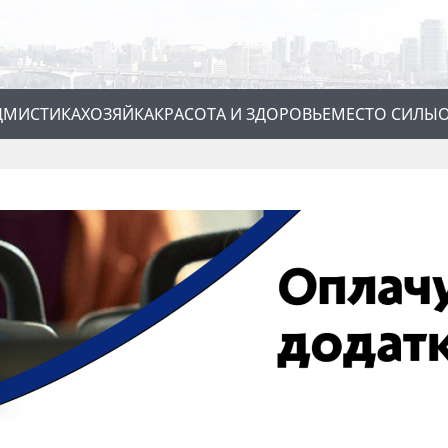
Д
МИСТИКА
ХОЗЯЙКА
КРАСОТА И ЗДОРОВЬЕ
МЕСТО СИЛЫ
О