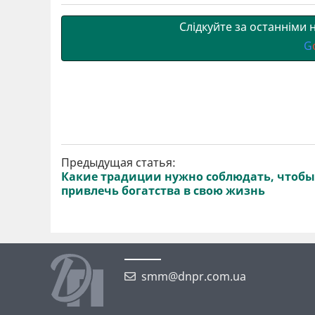
и
k
m
p
Слідкуйте за останніми
G
Предыдущая статья:
Какие традиции нужно соблюдать, чтобы
привлечь богатства в свою жизнь
smm@dnpr.com.ua