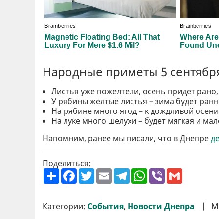
Народные приметы 5 сентябр
Листья уже пожелтели, осень придет рано, 
У рябины желтые листья – зима будет ранн
На рябине много ягод – к дождливой осени
На луке много шелухи – будет мягкая и ма
Напомним, ранее мы писали, что в Днепре
де
Поделиться:
П
F
T
E
T
W
V
G
о
a
w
m
e
h
i
m
ш
c
i
a
l
a
b
a
и
e
t
i
e
t
e
i
р
b
t
l
g
s
r
l
Категории:
События
,
Новости Днепра
М
и
o
e
r
A
т
o
r
a
p