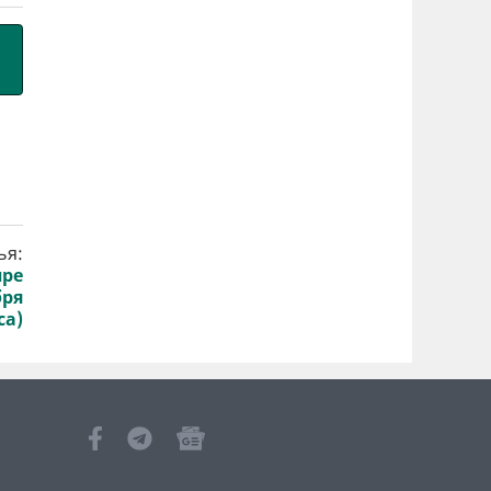
ья:
пре
бря
са)