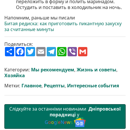
переложить в форму и полить маринадом.
Остудить и поставить в холодильник на ночь.
Напомним, раньше мы писали
Битая редиска: как приготовить пикантную закуску
за считанные минуты
Поделиться:
П
F
T
E
T
W
V
G
о
a
w
m
e
h
i
m
ш
c
i
a
l
a
b
a
и
e
t
i
e
t
e
i
р
b
t
l
g
s
r
l
Категории:
Мы рекомендуем
,
Жизнь и советы
,
и
o
e
r
A
Хозяйка
т
o
r
a
p
и
k
m
p
Метки:
Главное
,
Рецепты
,
Интересные события
Слідкуйте за останніми новинами
Дніпровської
порадниці
у
G
o
o
g
l
e
N
e
w
s