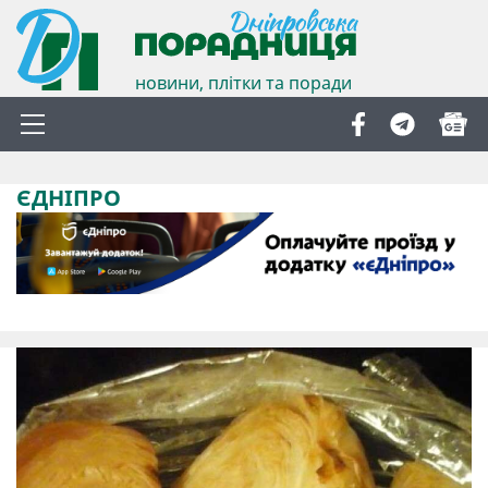
новини, плітки та поради
ЄДНІПРО