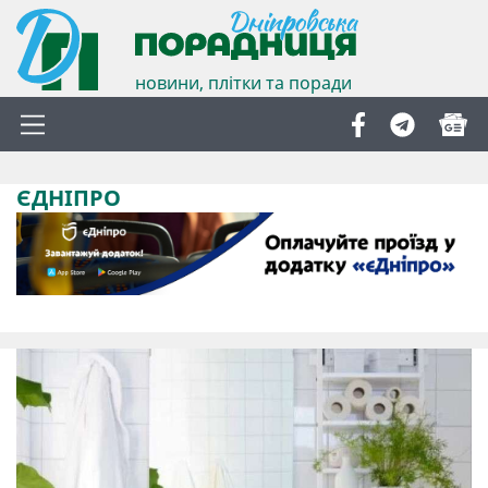
новини, плітки та поради
ЄДНІПРО