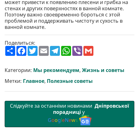
может привести к появлению плесени и грибка на
стенах и других поверхностях в ванной комнате.
Поэтому важно своевременно бороться с этой
проблемой и поддерживать чистоту и сухость в
ванной комнате.
Поделиться:
П
F
T
E
T
W
V
G
о
a
w
m
e
h
i
m
ш
c
i
a
l
a
b
a
и
e
t
i
e
t
e
i
р
b
t
l
g
s
r
l
Категории:
Мы рекомендуем
,
Жизнь и советы
и
o
e
r
A
т
o
r
a
p
Метки:
Главное
,
Полезные советы
и
k
m
p
Слідкуйте за останніми новинами
Дніпровської
порадниці
у
G
o
o
g
l
e
N
e
w
s