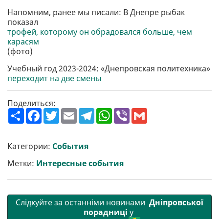
Напомним, ранее мы писали: В Днепре рыбак
показал
трофей, которому он обрадовался больше, чем
карасям
(фото)
Учебный год 2023-2024: «Днепровская политехника»
переходит на две смены
Поделиться:
П
F
T
E
T
W
V
G
о
a
w
m
e
h
i
m
ш
c
i
a
l
a
b
a
и
e
t
i
e
t
e
i
р
b
t
l
g
s
r
l
Категории:
События
и
o
e
r
A
т
o
r
a
p
Метки:
Интересные события
и
k
m
p
Слідкуйте за останніми новинами
Дніпровської
порадниці
у