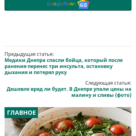
G
o
o
g
l
e
N
e
w
s
Предыдущая статья:
Медики Днепра спасли бойца, который после
ранения перенес три инсульта, остановку
дыхания и потерял руку
Следующая статья:
Дешевле вряд ли будет. В Днепре упали цены на
малину и сливы (фото)
ГЛАВНОЕ