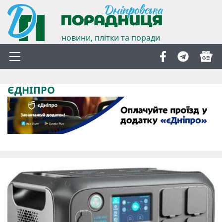
новини, плітки та поради
ЄДНІПРО