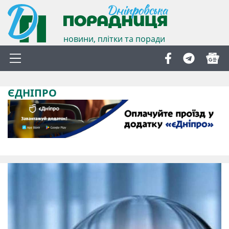
новини, плітки та поради
ЄДНІПРО