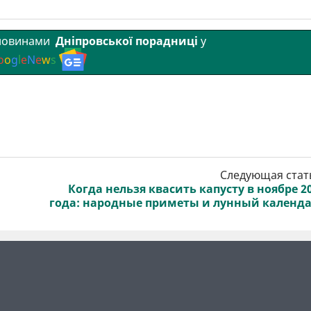
 новинами
Дніпровської порадниці
у
o
o
g
l
e
N
e
w
s
Следующая стат
Когда нельзя квасить капусту в ноябре 2
года: народные приметы и лунный календ