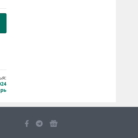
ья:
024
арь