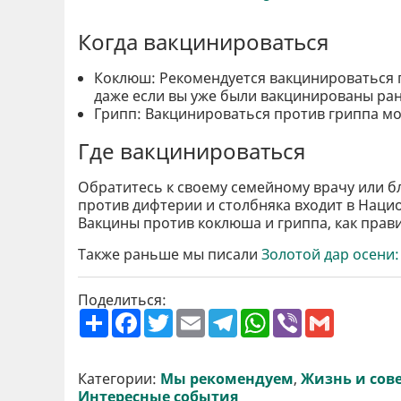
Когда вакцинироваться
Коклюш: Рекомендуется вакцинироваться 
даже если вы уже были вакцинированы ран
Грипп: Вакцинироваться против гриппа м
Где вакцинироваться
Обратитесь к своему семейному врачу или 
против дифтерии и столбняка входит в Наци
Вакцины против коклюша и гриппа, как прави
Также раньше мы писали
Золотой дар осени:
Поделиться:
П
F
T
E
T
W
V
G
о
a
w
m
e
h
i
m
ш
c
i
a
l
a
b
a
и
e
t
i
e
t
e
i
р
b
t
l
g
s
r
l
Категории:
Мы рекомендуем
,
Жизнь и сов
и
o
e
r
A
Интересные события