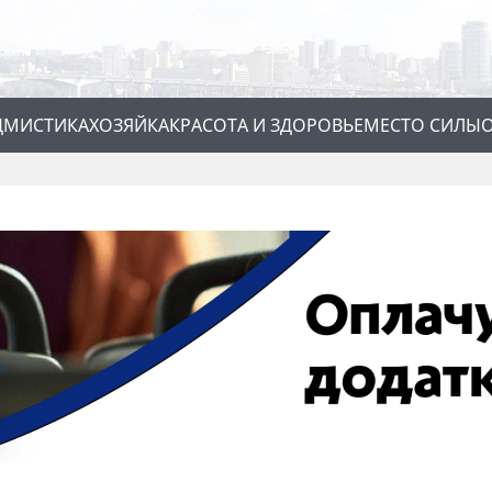
Д
МИСТИКА
ХОЗЯЙКА
КРАСОТА И ЗДОРОВЬЕ
МЕСТО СИЛЫ
О