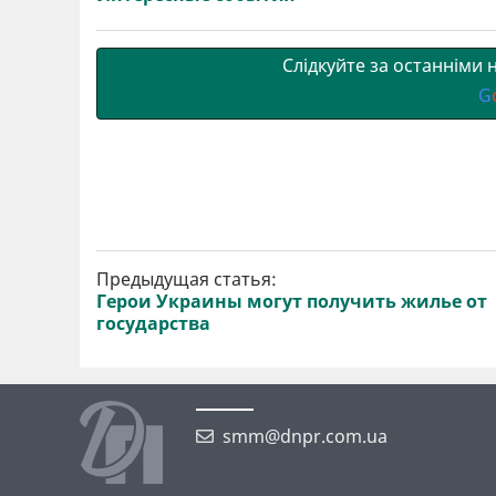
т
o
r
a
p
и
k
m
p
Слідкуйте за останніми
G
Предыдущая статья:
Герои Украины могут получить жилье от
государства
smm@dnpr.com.ua