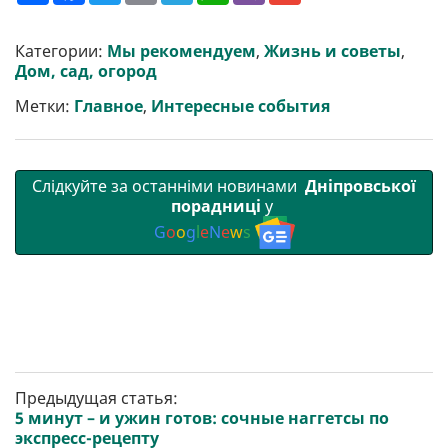
ш
c
i
a
l
a
b
a
и
e
t
i
e
t
e
i
р
b
t
l
g
s
r
l
Категории:
Мы рекомендуем
,
Жизнь и советы
,
и
o
e
r
A
Дом, сад, огород
т
o
r
a
p
и
k
m
p
Метки:
Главное
,
Интересные события
Слідкуйте за останніми новинами
Дніпровської
порадниці
у
G
o
o
g
l
e
N
e
w
s
Предыдущая статья:
5 минут – и ужин готов: сочные наггетсы по
экспресс-рецепту