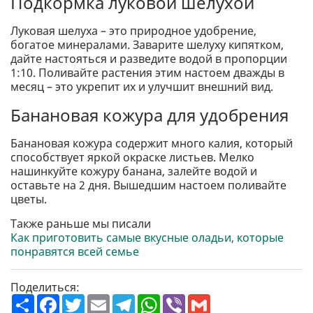
Подкормка луковой шелухой
Луковая шелуха – это природное удобрение,
богатое минералами. Заварите шелуху кипятком,
дайте настояться и разведите водой в пропорции
1:10. Поливайте растения этим настоем дважды в
месяц – это укрепит их и улучшит внешний вид.
Банановая кожура для удобрения
Банановая кожура содержит много калия, который
способствует яркой окраске листьев. Мелко
нашинкуйте кожуру банана, залейте водой и
оставьте на 2 дня. Вышедшим настоем поливайте
цветы.
Также раньше мы писали
Как приготовить самые вкусные оладьи, которые
понравятся всей семье
Поделиться:
П
F
T
E
T
W
V
G
о
a
w
m
e
h
i
m