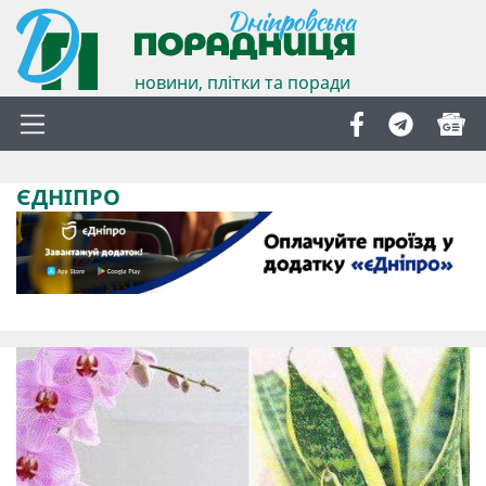
новини, плітки та поради
ЄДНІПРО