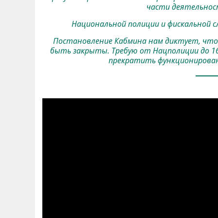
части деятельнос
Национальной полиции и фискальной 
Постановление Кабмина нам диктует, что 
быть закрыты. Требую от Нацполиции до 16
прекратить функционировани