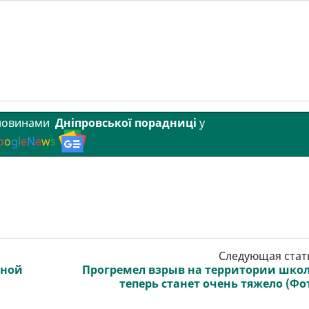
 новинами
Дніпровської порадниці
у
o
o
g
l
e
N
e
w
s
Следующая стат
сной
Прогремел взрыв на территории шко
теперь станет очень тяжело (Фо