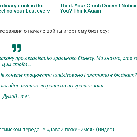
е заявил о начале войны игорному бизнесу:
кону про легалізацію грального бізнесу. Ми знаємо, хто з
цим стоїть.
 Не хочете працювати цивілізовано і платити в бюджет?
ьогодні негайно закриваємо всі гральні зали.
Думай…те".
ссийской передаче «Давай поженимся» (Видео)