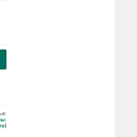
ья:
лы:
то)