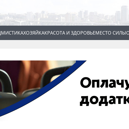
Д
МИСТИКА
ХОЗЯЙКА
КРАСОТА И ЗДОРОВЬЕ
МЕСТО СИЛЫ
О