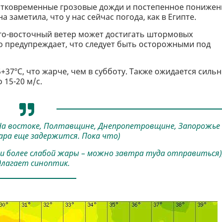
ратковременные грозовые дожди и постепенное понижен
 заметила, что у нас сейчас погода, как в Египте.
юго-восточный ветер может достигать штормовых
нко предупреждает, что следует быть осторожными под
+37ºС, что жарче, чем в субботу. Также ожидается силь
15-20 м/с.
На востоке, Полтавщине, Днепропетровщине, Запорожье 
ара еще задержится. Пока что)
и более слабой жары – можно завтра туда отправиться),
длагает синоптик.