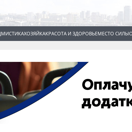
Д
МИСТИКА
ХОЗЯЙКА
КРАСОТА И ЗДОРОВЬЕ
МЕСТО СИЛЫ
О