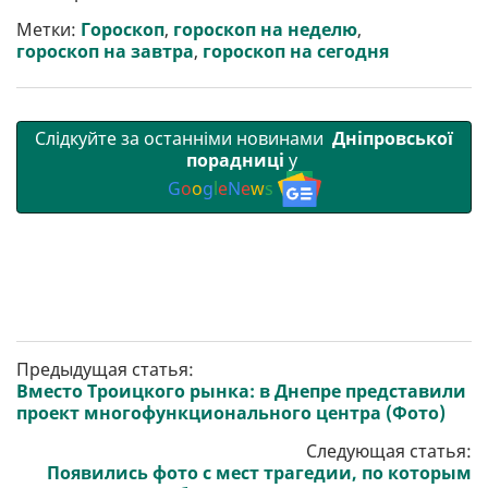
и
o
e
r
A
т
o
r
a
p
Метки:
Гороскоп
,
гороскоп на неделю
,
и
k
m
p
гороскоп на завтра
,
гороскоп на сегодня
Слідкуйте за останніми новинами
Дніпровської
порадниці
у
G
o
o
g
l
e
N
e
w
s
Предыдущая статья:
Вместо Троицкого рынка: в Днепре представили
проект многофункционального центра (Фото)
Следующая статья:
Появились фото с мест трагедии, по которым