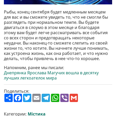
Рыбы, конец сентября будет медленным месяцем
для вас и вы сможете увидеть то, что не смогли бы
разглядеть при нормальном темпе. Вы будете
двигаться в слоумо в этом месяце и благодаря
этому вам будет легче рассматривать все события
со всех сторон и предотвращать некоторые
неудачи. Вы наконец-то сможете слепить из своей
жизни то, что хотите. Вы начнете лучше понимать,
как устроена жизнь, как она работает, и что нужно
делать, чтобы привлечь в нее что-то хорошее.
Напомним, ранее мы писали:
Днепрянка Ярослава Магучих вошла в десятку
лучших легкоателок мира
Поделиться:
П
F
T
E
T
W
V
G
о
a
w
m
e
h
i
m
ш
c
i
a
l
a
b
a
и
e
t
i
e
t
e
i
р
b
t
l
g
s
r
l
Категории:
Містика