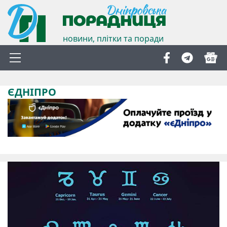
новини, плітки та поради
ЄДНІПРО