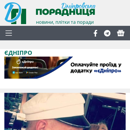
новини, плітки та поради
ЄДНІПРО