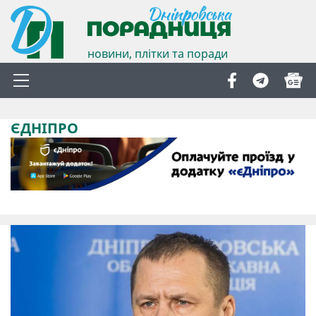
новини, плітки та поради
ЄДНІПРО