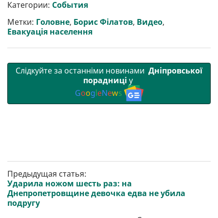
р
b
t
l
g
s
r
l
Категории:
События
и
o
e
r
A
т
o
r
a
p
Метки:
Головне
,
Борис Філатов
,
Видео
,
и
k
m
p
Евакуація населення
Слідкуйте за останніми новинами
Дніпровської
порадниці
у
G
o
o
g
l
e
N
e
w
s
Предыдущая статья:
Ударила ножом шесть раз: на
Днепропетровщине девочка едва не убила
подругу