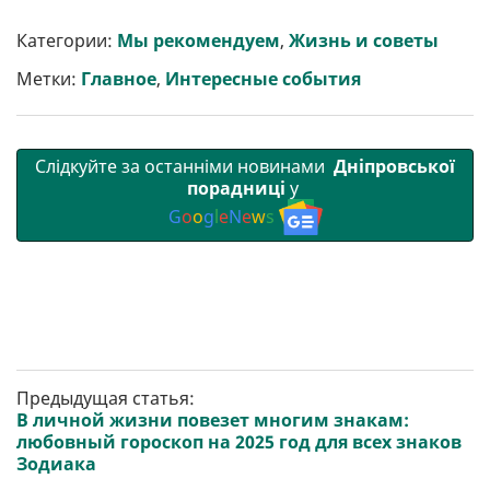
и
e
t
i
e
t
e
i
р
b
t
l
g
s
r
l
Категории:
Мы рекомендуем
,
Жизнь и советы
и
o
e
r
A
т
o
r
a
p
Метки:
Главное
,
Интересные события
и
k
m
p
Слідкуйте за останніми новинами
Дніпровської
порадниці
у
G
o
o
g
l
e
N
e
w
s
Предыдущая статья:
В личной жизни повезет многим знакам:
любовный гороскоп на 2025 год для всех знаков
Зодиака