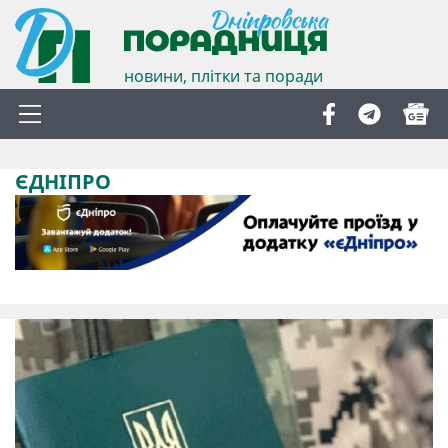
новини, плітки та поради
ЄДНІПРО