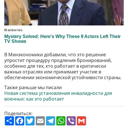
В Минэкономики добавили, что это решение
упростит процедуру продления бронирований,
особенно для тех, кто работает в критически
важных отраслях или принимает участие в
обеспечении экономической устойчивости страны.
Также раньше мы писали
Новая система установления инвалидности для
военных: как это работает
Поделиться:
П
F
T
E
T
W
V
G
о
a
w
m
e
h
i
m
ш
c
i
a
l
a
b
a