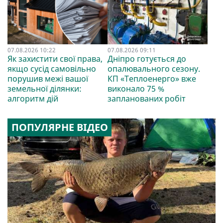
07.08.2026 10:22
07.08.2026 09:11
Як захистити свої права,
Дніпро готується до
якщо сусід самовільно
опалювального сезону.
порушив межі вашої
КП «Теплоенерго» вже
земельної ділянки:
виконало 75 %
алгоритм дій
запланованих робіт
ПОПУЛЯРНЕ ВІДЕО