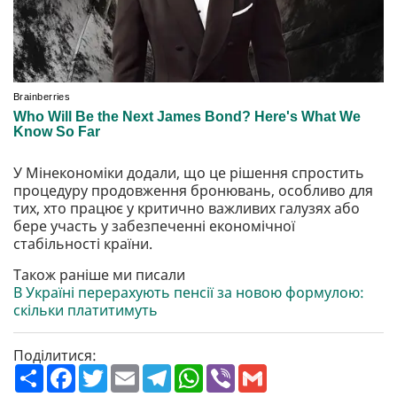
У Мінекономіки додали, що це рішення спростить
процедуру продовження бронювань, особливо для
тих, хто працює у критично важливих галузях або
бере участь у забезпеченні економічної
стабільності країни.
Також раніше ми писали
В Україні перерахують пенсії за новою формулою:
скільки платитимуть
Поділитися:
П
F
T
E
T
W
V
G
о
a
w
m
e
h
i
m