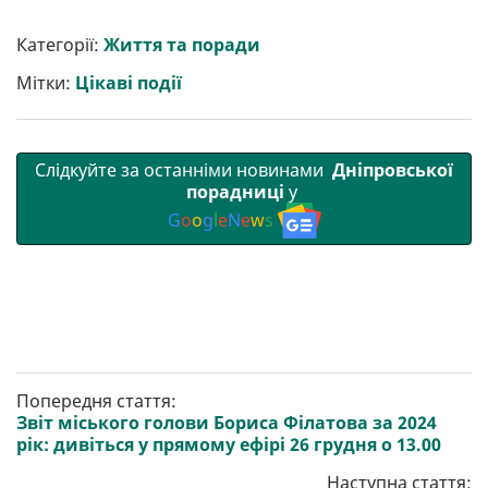
ш
c
i
a
l
a
b
a
и
e
t
i
e
t
e
i
р
b
t
l
g
s
r
l
Категорії:
Життя та поради
и
o
e
r
A
т
o
r
a
p
Мітки:
Цікаві події
и
k
m
p
Слідкуйте за останніми новинами
Дніпровської
порадниці
у
G
o
o
g
l
e
N
e
w
s
Попередня стаття:
Звіт міського голови Бориса Філатова за 2024
рік: дивіться у прямому ефірі 26 грудня о 13.00
Наступна стаття: