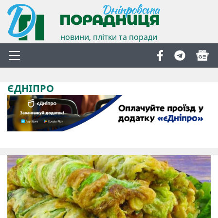
новини, плітки та поради
ЄДНІПРО