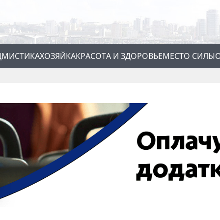
Д
МИСТИКА
ХОЗЯЙКА
КРАСОТА И ЗДОРОВЬЕ
МЕСТО СИЛЫ
О