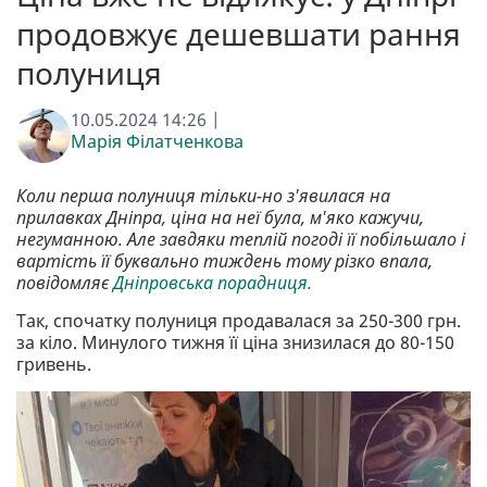
продовжує дешевшати рання
полуниця
10.05.2024 14:26 |
Марія Філатченкова
Коли перша полуниця тільки-но з'явилася на
прилавках Дніпра, ціна на неї була, м'яко кажучи,
негуманною. Але завдяки теплій погоді її побільшало і
вартість її буквально тиждень тому різко впала,
повідомляє
Дніпровська порадниця.
Так, спочатку полуниця продавалася за 250-300 грн.
за кіло. Минулого тижня її ціна знизилася до 80-150
гривень.