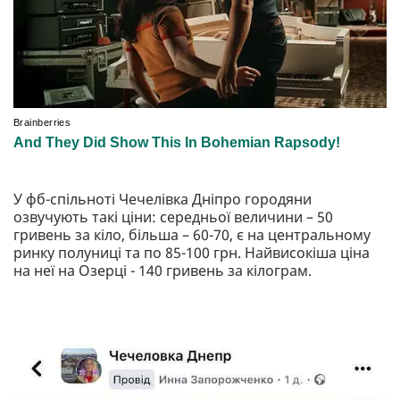
У фб-спільноті Чечелівка Дніпро городяни
озвучують такі ціни: середньої величини – 50
гривень за кіло, більша – 60-70, є на центральному
ринку полуниці та по 85-100 грн. Найвисокіша ціна
на неї на Озерці - 140 гривень за кілограм.