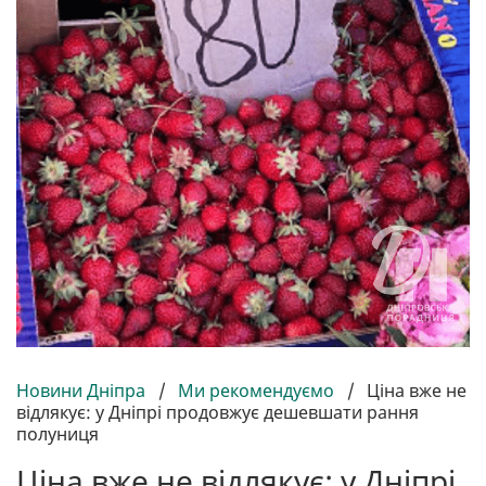
Новини Дніпра
/
Ми рекомендуємо
/
Ціна вже не
відлякує: у Дніпрі продовжує дешевшати рання
полуниця
Ціна вже не відлякує: у Дніпрі