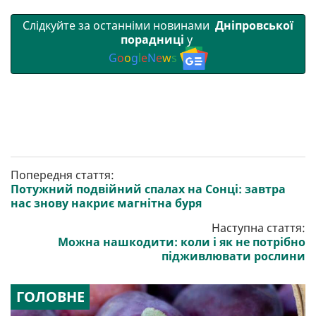
Слідкуйте за останніми новинами
Дніпровської
порадниці
у
G
o
o
g
l
e
N
e
w
s
Попередня стаття:
Потужний подвійний спалах на Сонці: завтра
нас знову накриє магнітна буря
Наступна стаття:
Можна нашкодити: коли і як не потрібно
підживлювати рослини
ГОЛОВНЕ