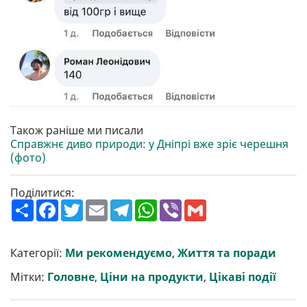
Також раніше ми писали
Справжнє диво природи: у Дніпрі вже зріє черешня
(фото)
Поділитися:
П
F
T
E
T
W
V
G
о
a
w
m
e
h
i
m
ш
c
i
a
l
a
b
a
и
e
t
i
e
t
e
i
р
b
t
l
g
s
r
l
Категорії:
Ми рекомендуємо
,
Життя та поради
и
o
e
r
A
т
o
r
a
p
Мітки:
Головне
,
Ціни на продукти
,
Цікаві події
и
k
m
p