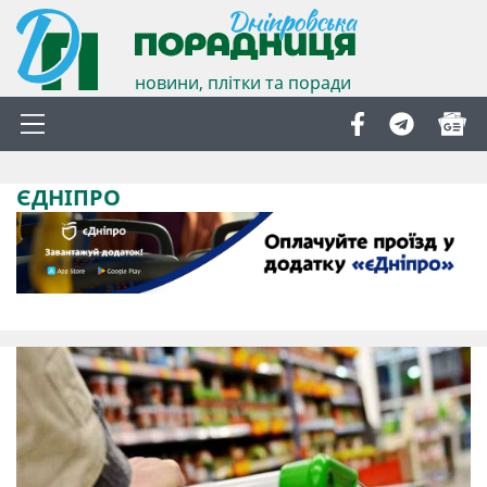
новини, плітки та поради
ЄДНІПРО