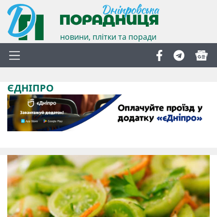
новини, плітки та поради
ЄДНІПРО