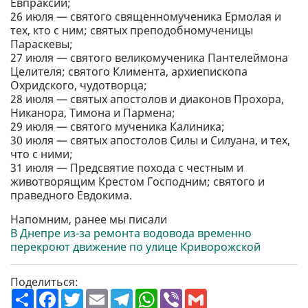
Евпраксии;
26 июля — святого священномученика Ермолая и
тех, кто с ним; святых преподобномученицы
Параскевы;
27 июля — святого великомученика Пантелеймона
Целителя; святого Климента, архиепископа
Охридского, чудотворца;
28 июля — святых апостолов и диаконов Прохора,
Никанора, Тимона и Пармена;
29 июля — святого мученика Калиника;
30 июля — святых апостолов Силы и Силуана, и тех,
что с ними;
31 июля — Предсвятие похода с честным и
животворящим Крестом Господним; святого и
праведного Евдокима.
Напомним, ранее мы писали
В Днепре из-за ремонта водовода временно
перекроют движение по улице Криворожской
Поделиться:
П
F
T
E
T
W
V
G
о
a
w
m
e
h
i
m