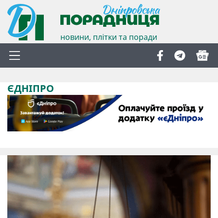
новини, плітки та поради
ЄДНІПРО