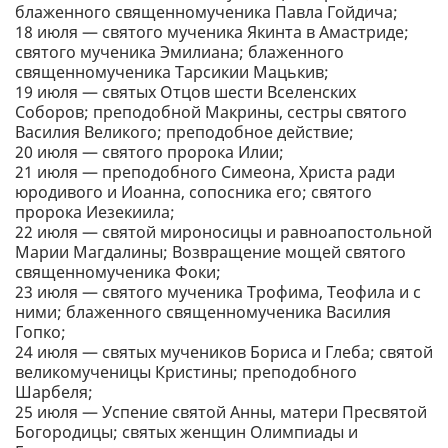
блаженного священномученика Павла Гойдича;
18 июля — святого мученика Якинта в Амастриде;
святого мученика Эмилиана; блаженного
священномученика Тарсикии Мацькив;
19 июля — святых Отцов шести Вселенских
Соборов; преподобной Макрины, сестры святого
Василия Великого; преподобное действие;
20 июля — святого пророка Илии;
21 июля — преподобного Симеона, Христа ради
юродивого и Иоанна, сопосника его; святого
пророка Иезекиила;
22 июля — святой мироносицы и равноапостольной
Марии Магдалины; Возвращение мощей святого
священномученика Фоки;
23 июля — святого мученика Трофима, Теофила и с
ними; блаженного священномученика Василия
Гопко;
24 июля — святых мучеников Бориса и Глеба; святой
великомученицы Кристины; преподобного
Шарбеля;
25 июля — Успение святой Анны, матери Пресвятой
Богородицы; святых женщин Олимпиады и