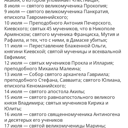
Акакия, о котором упоминает «Лестница»;
8 июля — святого великомученика Прокопия;
9 июля — святого великомученика Панкратия,
епископа Тавроменийского;
10 июля — Преподобного Антония Печерского,
Киевского; святых 45 мучеников, что в Никополе
Армянском; святого мученика Франциска, Мутия и
Рафаила, и тех, что с ними, в Дамаске убитых;
11 июля — Переставление блаженной Ольги,
княгини Киевской; святой мученицы и всехвальной
Евфимии;
12 июля — святых мучеников Прокла и Иллария;
преподобного Михаила Малеина;
13 июля — Собор святого архангела Гавриила;
преподобного Стефана, Савваита; святого Юлиана,
епископа Кеноманийского;
14 июля — святого апостола Акилы;
15 июля — святого равноапостольного великого
князя Владимира; святых мучеников Кирика и
Юлиты;
16 июля — святого священномученика Антиногена
и десятерых его учеников
17 июля — святой великомученицы Марины;