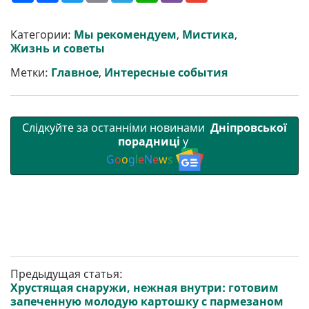
ш
c
i
a
l
a
b
a
и
e
t
i
e
t
e
i
р
b
t
l
g
s
r
l
Категории:
Мы рекомендуем
,
Мистика
,
и
o
e
r
A
Жизнь и советы
т
o
r
a
p
и
k
m
p
Метки:
Главное
,
Интересные события
Слідкуйте за останніми новинами
Дніпровської
порадниці
у
G
o
o
g
l
e
N
e
w
s
Предыдущая статья:
Хрустящая снаружи, нежная внутри: готовим
запеченную молодую картошку с пармезаном