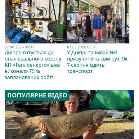
07.08.2026 09:11
07.08.2026 08:31
Дніпро готується до
У Дніпрі трамвай №1
опалювального сезону.
призупинить свій рух. Як
КП «Теплоенерго» вже
7 серпня їздить
виконало 75 %
транспорт
запланованих робіт
ПОПУЛЯРНЕ ВІДЕО