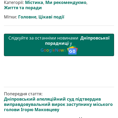
р
b
t
l
g
s
r
l
Категорії:
Містика
,
Ми рекомендуємо
,
и
o
e
r
A
Життя та поради
т
o
r
a
p
и
k
m
p
Мітки:
Головне
,
Цікаві події
Слідкуйте за останніми новинами
Дніпровської
порадниці
у
G
o
o
g
l
e
N
e
w
s
Попередня стаття:
Дніпровський апеляційний суд підтвердив
виправдовувальний вирок заступнику міського
голови Ігорю Маковцеву