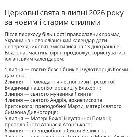
Церковні свята в липні 2026 року
за новим і старим стилями
Після переходу більшості православних громад
України на новоюліанський календар дати
неперехідних свят змістилися на 13 днів раніше.
Водночас частина вірян продовжує користуватися
юліанським календарем:
1 липня — святих безсрібників і чудотворців Косми і
Дам’яна;
2 липня — Покладання чесної ризи Пресвятої
Владичиці нашої Богородиці у Влахерні;
3 липня — святого мученика Якинта;
4 липня — святого Андрія, архиєпископа
Критського; преподобної Марти, матері святого
Симеона Дивногорця;
5 липня — Матері Божої Неустанної Помочі;
преподобного Атанасія Атонського;
6 липня — преподобного Сисоя Великого;
7 липня — преподобного Томи, що в Малеї, і Акакія,