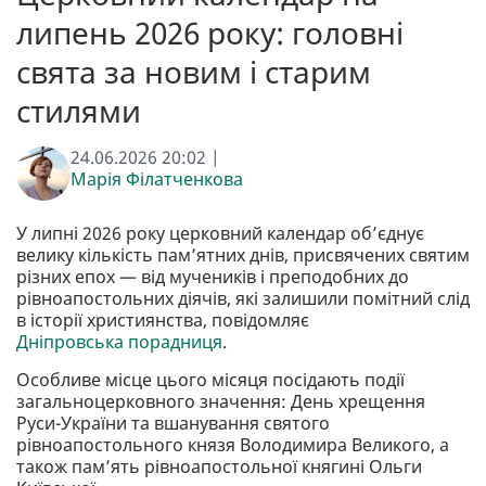
липень 2026 року: головні
свята за новим і старим
стилями
24.06.2026 20:02 |
Марія Філатченкова
У липні 2026 року церковний календар об’єднує
велику кількість пам’ятних днів, присвячених святим
різних епох — від мучеників і преподобних до
рівноапостольних діячів, які залишили помітний слід
в історії християнства, повідомляє
Дніпровська порадниця
.
Особливе місце цього місяця посідають події
загальноцерковного значення: День хрещення
Руси-України та вшанування святого
рівноапостольного князя Володимира Великого, а
також пам’ять рівноапостольної княгині Ольги