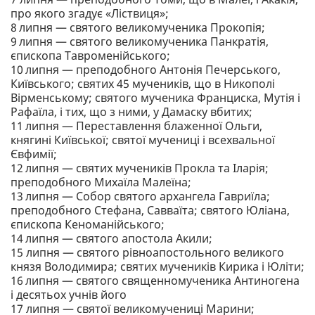
про якого згадує «Ліствиця»;
8 липня — святого великомученика Прокопія;
9 липня — святого великомученика Панкратія,
єпископа Тавроменійського;
10 липня — преподобного Антонія Печерського,
Київського; святих 45 мучеників, що в Никополі
Вірменському; святого мученика Франциска, Мутія і
Рафаїла, і тих, що з ними, у Дамаску вбитих;
11 липня — Переставлення блаженної Ольги,
княгині Київської; святої мучениці і всехвальної
Євфимії;
12 липня — святих мучеників Прокла та Іларія;
преподобного Михаїла Малеїна;
13 липня — Собор святого архангела Гавриїла;
преподобного Стефана, Савваїта; святого Юліана,
єпископа Кеноманійського;
14 липня — святого апостола Акили;
15 липня — святого рівноапостольного великого
князя Володимира; святих мучеників Кирика і Юліти;
16 липня — святого священномученика Антиногена
і десятьох учнів його
17 липня — святої великомучениці Марини;