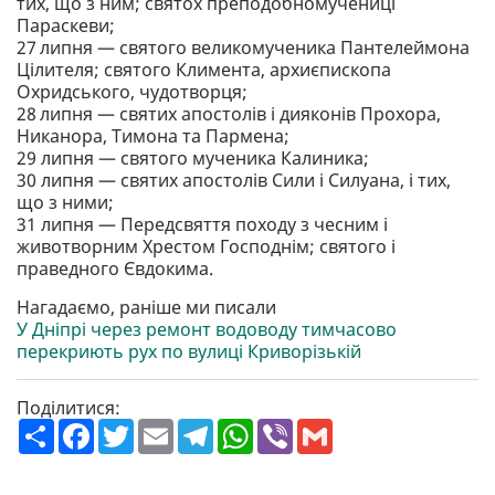
тих, що з ним; святох преподобномучениці
Параскеви;
27 липня — святого великомученика Пантелеймона
Цілителя; святого Климента, архиєпископа
Охридського, чудотворця;
28 липня — святих апостолів і дияконів Прохора,
Никанора, Тимона та Пармена;
29 липня — святого мученика Калиника;
30 липня — святих апостолів Сили і Силуана, і тих,
що з ними;
31 липня — Передсвяття походу з чесним і
животворним Хрестом Господнім; святого і
праведного Євдокима.
Нагадаємо, раніше ми писали
У Дніпрі через ремонт водоводу тимчасово
перекриють рух по вулиці Криворізькій
Поділитися:
П
F
T
E
T
W
V
G
о
a
w
m
e
h
i
m
ш
c
i
a
l
a
b
a
и
e
t
i
e
t
e
i