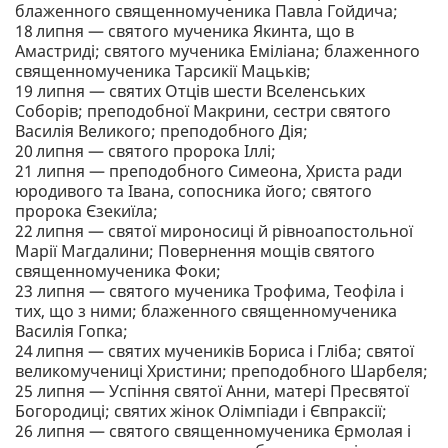
блаженного священномученика Павла Гойдича;
18 липня — святого мученика Якинта, що в
Амастриді; святого мученика Еміліана; блаженного
священномученика Тарсикії Мацьків;
19 липня — святих Отців шести Вселенських
Соборів; преподобної Макрини, сестри святого
Василія Великого; преподобного Дія;
20 липня — святого пророка Іллі;
21 липня — преподобного Симеона, Христа ради
юродивого та Івана, сопосника його; святого
пророка Єзекиїла;
22 липня — святої мироносиці й рівноапостольної
Марії Магдалини; Повернення мощів святого
священномученика Фоки;
23 липня — святого мученика Трофима, Теофіла і
тих, що з ними; блаженного священномученика
Василія Гопка;
24 липня — святих мучеників Бориса і Гліба; святої
великомучениці Христини; преподобного Шарбеля;
25 липня — Успіння святої Анни, матері Пресвятої
Богородиці; святих жінок Олімпіади і Євпраксії;
26 липня — святого священномученика Єрмолая і