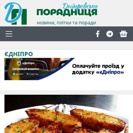
новини, плітки та поради
ЄДНІПРО