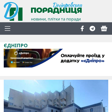
новини, плітки та поради
ЄДНІПРО