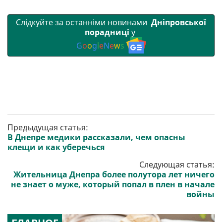
Слідкуйте за останніми новинами
Дніпровської
порадниці
у
G
o
o
g
l
e
N
e
w
s
Предыдущая статья:
В Днепре медики рассказали, чем опасны
клещи и как уберечься
Следующая статья:
Жительница Днепра более полутора лет ничего
не знает о муже, который попал в плен в начале
войны