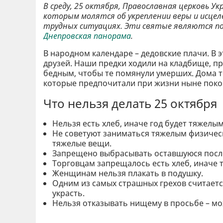
В среду, 25 октября, Православная церковь 
которым молятся об укреплении веры и исцел
трудных ситуациях. Эти святые являются п
Днепровская панорама
.
В народном календаре – дедовские плачи. В
друзей. Наши предки ходили на кладбище, пр
бедным, чтобы те помянули умерших. Дома 
которые предпочитали при жизни ныне поко
Что нельзя делать 25 октября
Нельзя есть хлеб, иначе год будет тяжелым
Не советуют заниматься тяжелым физичес
тяжелые вещи.
Запрещено выбрасывать оставшуюся после
Торговцам запрещалось есть хлеб, иначе т
Женщинам нельзя плакать в подушку.
Одним из самых страшных грехов считается
украсть.
Нельзя отказывать нищему в просьбе – мо