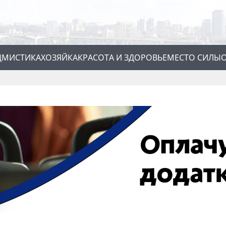
Д
МИСТИКА
ХОЗЯЙКА
КРАСОТА И ЗДОРОВЬЕ
МЕСТО СИЛЫ
О