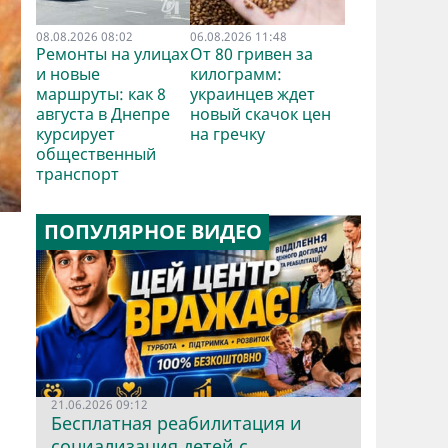
08.08.2026 08:02
06.08.2026 11:48
Ремонты на улицах
От 80 гривен за
и новые
килограмм:
маршруты: как 8
украинцев ждет
августа в Днепре
новый скачок цен
курсирует
на гречку
общественный
транспорт
ПОПУЛЯРНОЕ ВИДЕО
21.06.2026 09:12
Бесплатная реабилитация и
социализация детей с