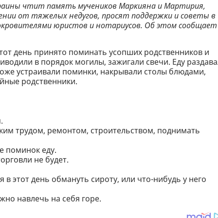
Украины чтит память мучеников Маркияна и Мартирия,
ении от тяжелых недугов, просят поддержки и советы в
окровителями юристов и нотариусов. Об этом сообщает
 этот день принято поминать усопших родственников и
иводили в порядок могилы, зажигали свечи. Еду раздав
тоже устраивали поминки, накрывали столы блюдами,
йные родственники.
.
ким трудом, ремонтом, строительством, поднимать
 поминок еду.
орговли не будет.
 в этот день обмануть сироту, или что-нибудь у него
жно навлечь на себя горе.