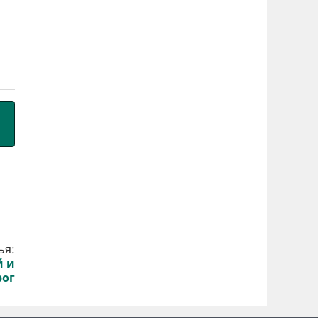
ья:
й и
рог