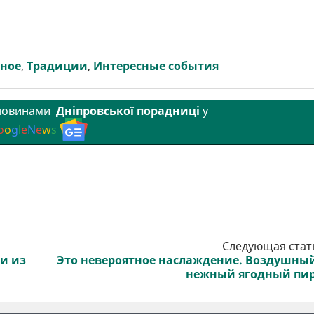
вное
,
Традиции
,
Интересные события
 новинами
Дніпровської порадниці
у
o
o
g
l
e
N
e
w
s
Следующая стат
и из
Это невероятное наслаждение. Воздушны
нежный ягодный пи