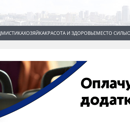
Д
МИСТИКА
ХОЗЯЙКА
КРАСОТА И ЗДОРОВЬЕ
МЕСТО СИЛЫ
О