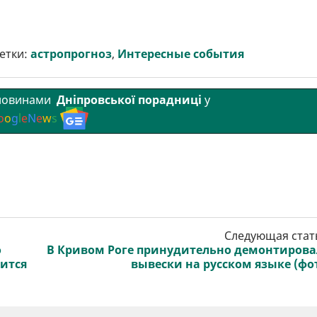
етки:
астропрогноз
,
Интересные события
 новинами
Дніпровської порадниці
у
o
o
g
l
e
N
e
w
s
Следующая стат
о
В Кривом Роге принудительно демонтиров
дится
вывески на русском языке (фо