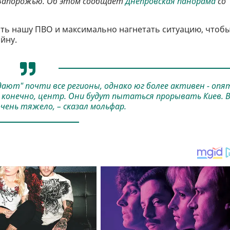
 Запорожью. Об этом сообщает
Днепровская панорама
со
ать нашу ПВО и максимально нагнетать ситуацию, чтоб
йну.
ают" почти все регионы, однако юг более активен - опя
И, конечно, центр. Они будут пытаться прорывать Киев. 
чень тяжело, – сказал мольфар.