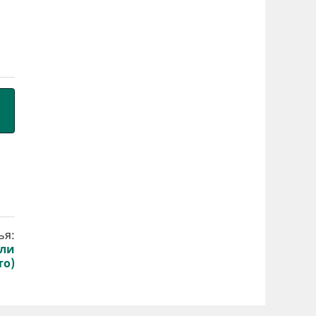
ья:
али
то)