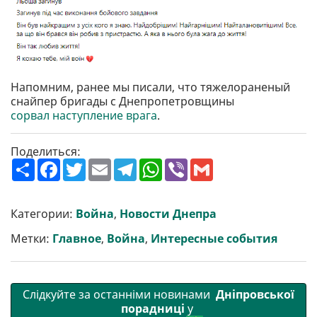
Напомним, ранее мы писали, что тяжелораненый
снайпер бригады с Днепропетровщины
сорвал наступление врага
.
Поделиться:
П
F
T
E
T
W
V
G
о
a
w
m
e
h
i
m
ш
c
i
a
l
a
b
a
и
e
t
i
e
t
e
i
р
b
t
l
g
s
r
l
Категории:
Война
,
Новости Днепра
и
o
e
r
A
т
o
r
a
p
Метки:
Главное
,
Война
,
Интересные события
и
k
m
p
Слідкуйте за останніми новинами
Дніпровської
порадниці
у