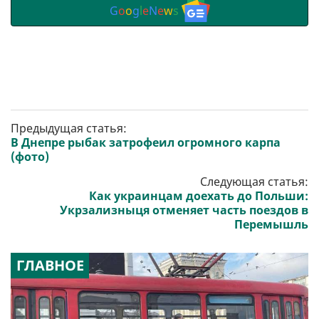
G
o
o
g
l
e
N
e
w
s
Предыдущая статья:
В Днепре рыбак затрофеил огромного карпа
(фото)
Следующая статья:
Как украинцам доехать до Польши:
Укрзализныця отменяет часть поездов в
Перемышль
ГЛАВНОЕ