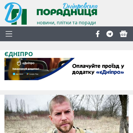
новини, плітки та поради
ЄДНІПРО