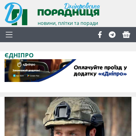
новини, плітки та поради
ЄДНІПРО