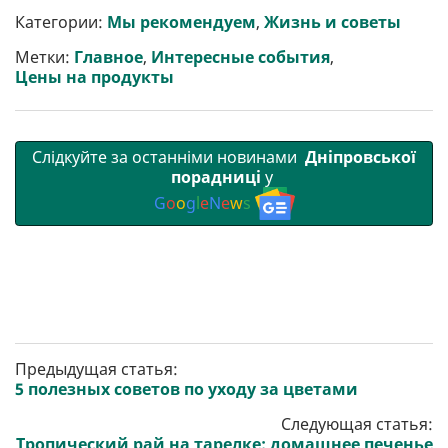
и
e
t
i
e
t
e
i
р
b
t
l
g
s
r
l
Категории:
Мы рекомендуем
,
Жизнь и советы
и
o
e
r
A
т
o
r
a
p
Метки:
Главное
,
Интересные события
,
и
k
m
p
Цены на продукты
Слідкуйте за останніми новинами
Дніпровської
порадниці
у
G
o
o
g
l
e
N
e
w
s
Предыдущая статья:
5 полезных советов по уходу за цветами
Следующая статья:
Тропический рай на тарелке: домашнее печенье