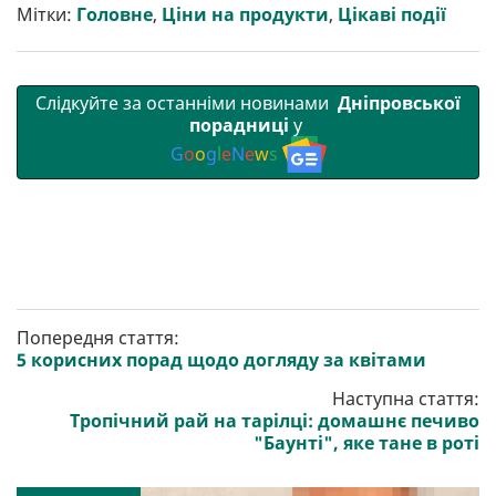
т
o
r
a
p
Мітки:
Головне
,
Ціни на продукти
,
Цікаві події
и
k
m
p
Слідкуйте за останніми новинами
Дніпровської
порадниці
у
G
o
o
g
l
e
N
e
w
s
Попередня стаття:
5 корисних порад щодо догляду за квітами
Наступна стаття:
Тропічний рай на тарілці: домашнє печиво
"Баунті", яке тане в роті