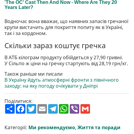
Водночас вона вважає, що наявних запасів гречаної
крупи вистачить для покриття попиту як в Україні,
так і за кордоном.
Скільки зараз коштує гречка
В АТБ кілограм продукту обійдеться у 27,90 гривні.
У Сільпо ж ціни на гречку стартують від 28,19 грн/кг.
Також раніше ми писали
В Україну йдуть атмосферні фронти з північного
заходу: на яку погоду очікувати у Дніпрі
Поділитися:
П
F
T
E
T
W
V
G
о
a
w
m
e
h
i
m
ш
c
i
a
l
a
b
a
и
e
t
i
e
t
e
i
р
b
t
l
g
s
r
l
Категорії:
Ми рекомендуємо
,
Життя та поради
и
o
e
r
A