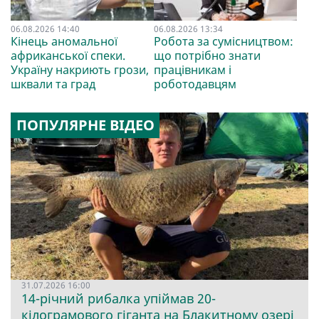
06.08.2026 14:40
06.08.2026 13:34
Кінець аномальної
Робота за сумісництвом:
африканської спеки.
що потрібно знати
Україну накриють грози,
працівникам і
шквали та град
роботодавцям
ПОПУЛЯРНЕ ВІДЕО
31.07.2026 16:00
14-річний рибалка упіймав 20-
кілограмового гіганта на Блакитному озері