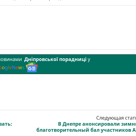
 новинами
Дніпровської порадниці
у
o
o
g
l
e
N
e
w
s
Следующая стат
вать:
В Днепре анонсировали зим
благотворительный бал участников 