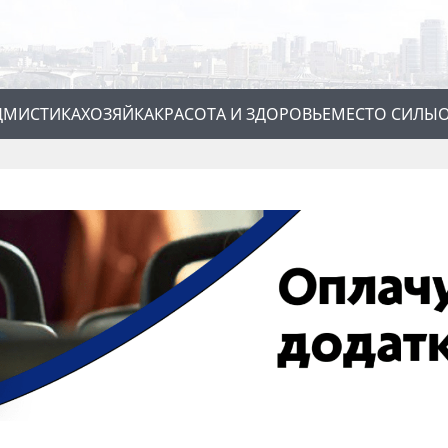
Д
МИСТИКА
ХОЗЯЙКА
КРАСОТА И ЗДОРОВЬЕ
МЕСТО СИЛЫ
О