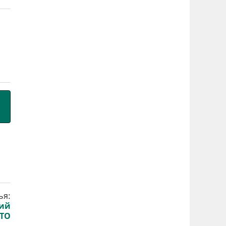
ья:
ний
АТО