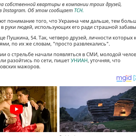
на собственной квартиры в компании троих друзей,
в Instagram. Об этом сообщает
ТСН.
ют понимание того, что Украина чем дальше, тем боль
 в руки людей, использующих его ради страшной забавы
е Пушкина, 54. Так, четверо друзей, личности которых 
ми, по их же словам, "просто развлекались".
ации о стрельбе начали появляться в СМИ, молодой чело
ели разойтись по сети, пишет
УНИАН
, уточняя, что
ковских мажоров.