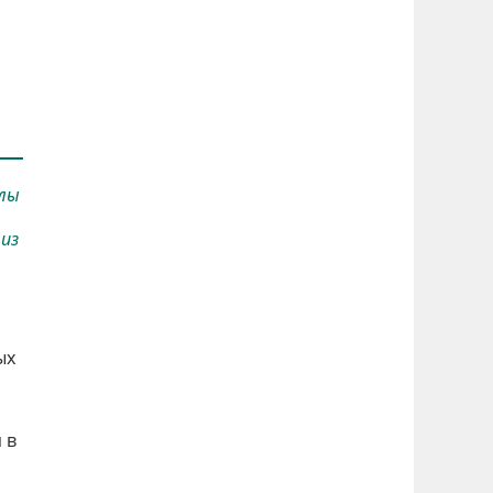
елы
из
ых
 в