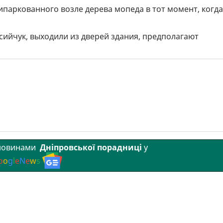
ипаркованного возле дерева мопеда в тот момент, когда
сийчук, выходили из дверей здания, предполагают
 новинами
Дніпровської порадниці
у
o
o
g
l
e
N
e
w
s