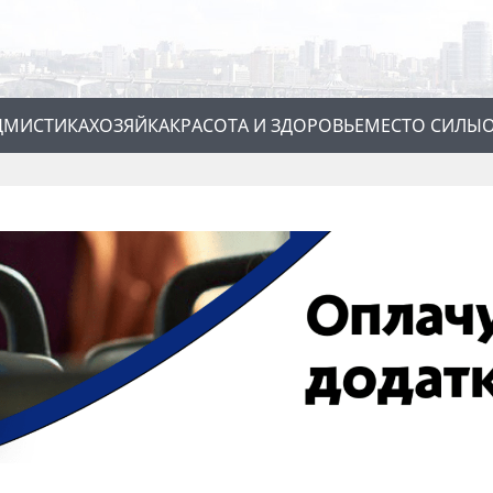
Д
МИСТИКА
ХОЗЯЙКА
КРАСОТА И ЗДОРОВЬЕ
МЕСТО СИЛЫ
О