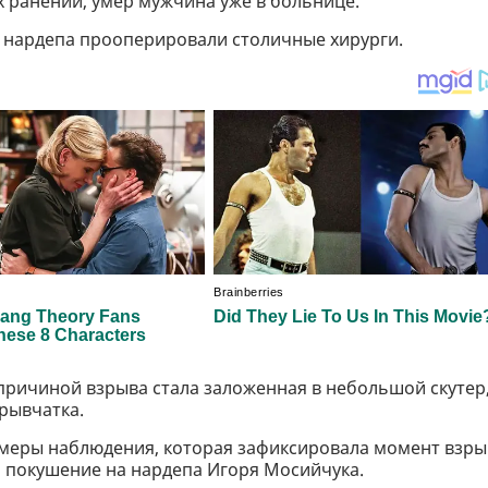
 ранений, умер мужчина уже в больнице.
, нардепа прооперировали столичные хирурги.
причиной взрыва стала заложенная в небольшой скутер
зрывчатка.
амеры наблюдения, которая зафиксировала момент взры
и покушение на нардепа Игоря Мосийчука.