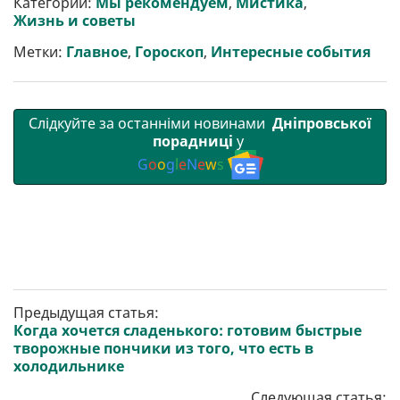
Категории:
Мы рекомендуем
,
Мистика
,
и
o
e
r
A
Жизнь и советы
т
o
r
a
p
и
k
m
p
Метки:
Главное
,
Гороскоп
,
Интересные события
Слідкуйте за останніми новинами
Дніпровської
порадниці
у
G
o
o
g
l
e
N
e
w
s
Предыдущая статья:
Когда хочется сладенького: готовим быстрые
творожные пончики из того, что есть в
холодильнике
Следующая статья: