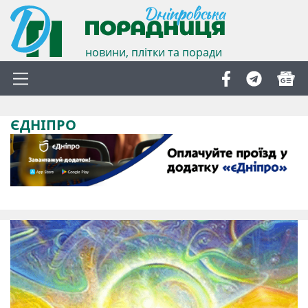
новини, плітки та поради
ЄДНІПРО