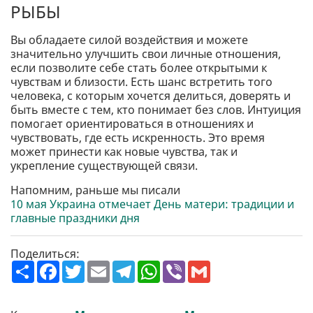
РЫБЫ
Вы обладаете силой воздействия и можете
значительно улучшить свои личные отношения,
если позволите себе стать более открытыми к
чувствам и близости. Есть шанс встретить того
человека, с которым хочется делиться, доверять и
быть вместе с тем, кто понимает без слов. Интуиция
помогает ориентироваться в отношениях и
чувствовать, где есть искренность. Это время
может принести как новые чувства, так и
укрепление существующей связи.
Напомним, раньше мы писали
10 мая Украина отмечает День матери: традиции и
главные праздники дня
Поделиться:
П
F
T
E
T
W
V
G
о
a
w
m
e
h
i
m
ш
c
i
a
l
a
b
a
и
e
t
i
e
t
e
i
р
b
t
l
g
s
r
l