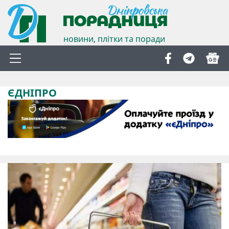
новини, плітки та поради
ЄДНІПРО