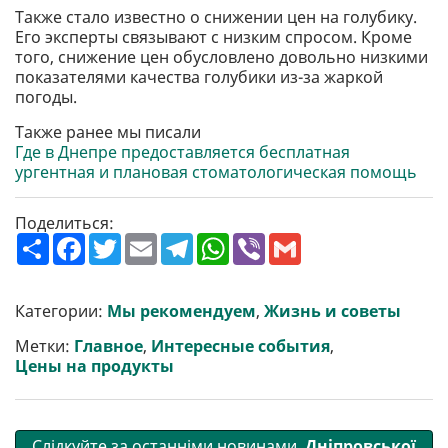
Также стало известно о снижении цен на голубику.
Его эксперты связывают с низким спросом. Кроме
того, снижение цен обусловлено довольно низкими
показателями качества голубики из-за жаркой
погоды.
Также ранее мы писали
Где в Днепре предоставляется бесплатная
ургентная и плановая стоматологическая помощь
Поделиться:
П
F
T
E
T
W
V
G
о
a
w
m
e
h
i
m
ш
c
i
a
l
a
b
a
и
e
t
i
e
t
e
i
р
b
t
l
g
s
r
l
Категории:
Мы рекомендуем
,
Жизнь и советы
и
o
e
r
A
т
o
r
a
p
Метки:
Главное
,
Интересные события
,
и
k
m
p
Цены на продукты
Слідкуйте за останніми новинами
Дніпровської