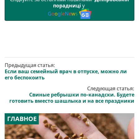
порадниці
у
G
o
o
g
l
e
N
e
w
s
Предыдущая статья:
Если ваш семейный врач в отпуске, можно ли
его беспокоить
Следующая статья:
Свиные ребрышки по-канадски. Будете
готовить вместо шашлыка и на все праздники
ГЛАВНОЕ