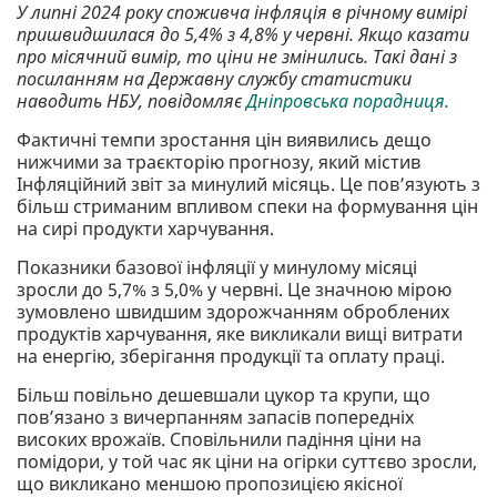
У липні 2024 року споживча інфляція в річному вимірі
пришвидшилася до 5,4% з 4,8% у червні. Якщо казати
про місячний вимір, то ціни не змінились. Такі дані з
посиланням на Державну службу статистики
наводить НБУ, повідомляє
Дніпровська порадниця.
Фактичні темпи зростання цін виявились дещо
нижчими за траєкторію прогнозу, який містив
Інфляційний звіт за минулий місяць. Це пов’язують з
більш стриманим впливом спеки на формування цін
на сирі продукти харчування.
Показники базової інфляції у минулому місяці
зросли до 5,7% з 5,0% у червні. Це значною мірою
зумовлено швидшим здорожчанням оброблених
продуктів харчування, яке викликали вищі витрати
на енергію, зберігання продукції та оплату праці.
Більш повільно дешевшали цукор та крупи, що
пов’язано з вичерпанням запасів попередніх
високих врожаїв. Сповільнили падіння ціни на
помідори, у той час як ціни на огірки суттєво зросли,
що викликано меншою пропозицією якісної