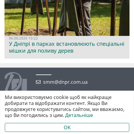
06.08.2026 10:22
У Дніпрі в парках встановлюють спеціальні
мішки для поливу дерев
smm@dnpr.com.ua
Ми використовуємо cookie щоб як найкраще
добирати та відображати контент. Якщо Ви
продовжуєте користуватись сайтом, ми вважаємо,
що Ви погодились з цим.
Детальніше
©2026 https://dnpr.com.ua Дніпровська порадниця
Всі права захищені. При повному або частковому використанні
OK
матеріалів обов'язкове активне гіперпосилання у першому абзаці.