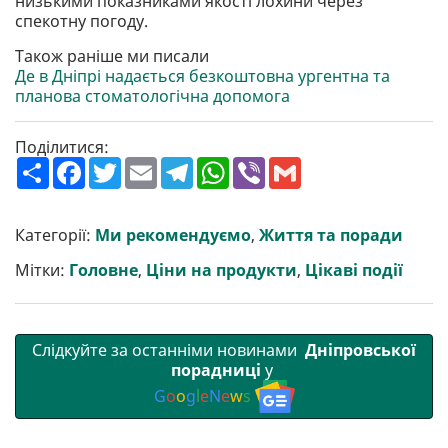
низькими показниками якості лохини через
спекотну погоду.
Також раніше ми писали
Де в Дніпрі надається безкоштовна ургентна та
планова стоматологічна допомога
Поділитися:
П
F
T
E
T
W
V
G
о
a
w
m
e
h
i
m
ш
c
i
a
l
a
b
a
и
e
t
i
e
t
e
i
р
b
t
l
g
s
r
l
Категорії:
Ми рекомендуємо
,
Життя та поради
и
o
e
r
A
т
o
r
a
p
Мітки:
Головне
,
Ціни на продукти
,
Цікаві події
и
k
m
p
Слідкуйте за останніми новинами
Дніпровської
порадниці
у
G
o
o
g
l
e
N
e
w
s