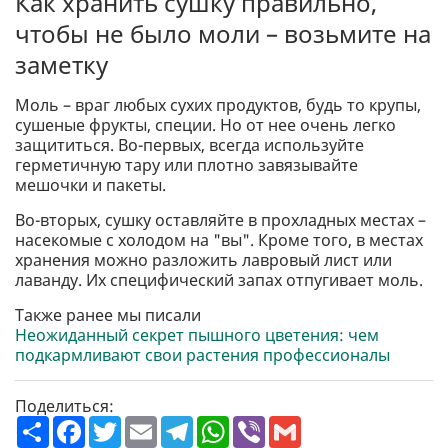
Как хранить сушку правильно,
чтобы не было моли – возьмите на
заметку
Моль – враг любых сухих продуктов, будь то крупы,
сушеные фрукты, специи. Но от нее очень легко
защититься. Во-первых, всегда используйте
герметичную тару или плотно завязывайте
мешочки и пакеты.
Во-вторых, сушку оставляйте в прохладных местах –
насекомые с холодом на "вы". Кроме того, в местах
хранения можно разложить лавровый лист или
лаванду. Их специфический запах отпугивает моль.
Также ранее мы писали
Неожиданный секрет пышного цветения: чем
подкармливают свои растения профессионалы
Поделиться:
П
F
T
E
T
W
V
G
о
a
w
m
e
h
i
m