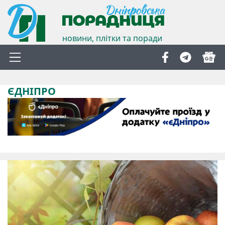
новини, плітки та поради
ЄДНІПРО