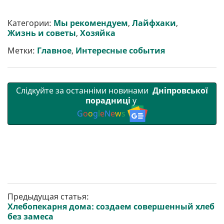
ш
c
i
a
l
a
b
a
и
e
t
i
e
t
e
i
р
b
t
l
g
s
r
l
Категории:
Мы рекомендуем
,
Лайфхаки
,
и
o
e
r
A
Жизнь и советы
,
Хозяйка
т
o
r
a
p
и
k
m
p
Метки:
Главное
,
Интересные события
Слідкуйте за останніми новинами
Дніпровської
порадниці
у
G
o
o
g
l
e
N
e
w
s
Предыдущая статья:
Хлебопекарня дома: создаем совершенный хлеб
без замеса