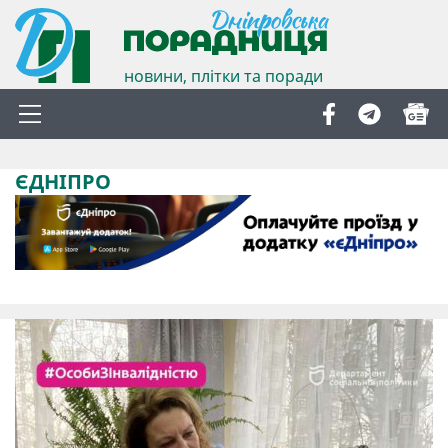
новини, плітки та поради
ЄДНІПРО