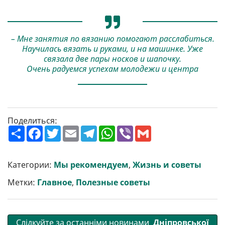
– Мне занятия по вязанию помогают расслабиться.
Научилась вязать и руками, и на машинке. Уже
связала две пары носков и шапочку.
Очень радуемся успехам молодежи и центра
Поделиться:
П
F
T
E
T
W
V
G
о
a
w
m
e
h
i
m
ш
c
i
a
l
a
b
a
и
e
t
i
e
t
e
i
р
b
t
l
g
s
r
l
Категории:
Мы рекомендуем
,
Жизнь и советы
и
o
e
r
A
т
o
r
a
p
Метки:
Главное
,
Полезные советы
и
k
m
p
Слідкуйте за останніми новинами
Дніпровської