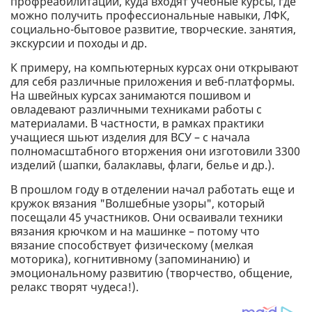
профреабилитации, куда входят учебные курсы, где
можно получить профессиональные навыки, ЛФК,
социально-бытовое развитие, творческие. занятия,
экскурсии и походы и др.
К примеру, на компьютерных курсах они открывают
для себя различные приложения и веб-платформы.
На швейных курсах занимаются пошивом и
овладевают различными техниками работы с
материалами. В частности, в рамках практики
учащиеся шьют изделия для ВСУ – с начала
полномасштабного вторжения они изготовили 3300
изделий (шапки, балаклавы, флаги, белье и др.).
В прошлом году в отделении начал работать еще и
кружок вязания "Волшебные узоры", который
посещали 45 участников. Они осваивали техники
вязания крючком и на машинке – потому что
вязание способствует физическому (мелкая
моторика), когнитивному (запоминанию) и
эмоциональному развитию (творчество, общение,
релакс творят чудеса!).