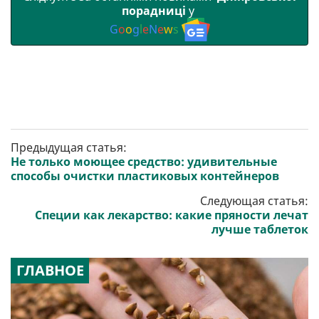
порадниці
у
G
o
o
g
l
e
N
e
w
s
Предыдущая статья:
Не только моющее средство: удивительные
способы очистки пластиковых контейнеров
Следующая статья:
Специи как лекарство: какие пряности лечат
лучше таблеток
ГЛАВНОЕ