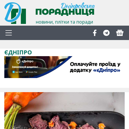
новини, плітки та поради
ЄДНІПРО