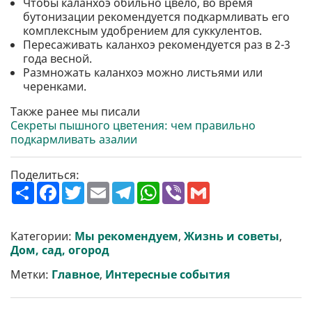
Чтобы каланхоэ обильно цвело, во время
бутонизации рекомендуется подкармливать его
комплексным удобрением для суккулентов.
Пересаживать каланхоэ рекомендуется раз в 2-3
года весной.
Размножать каланхоэ можно листьями или
черенками.
Также ранее мы писали
Секреты пышного цветения: чем правильно
подкармливать азалии
Поделиться:
П
F
T
E
T
W
V
G
о
a
w
m
e
h
i
m
ш
c
i
a
l
a
b
a
и
e
t
i
e
t
e
i
р
b
t
l
g
s
r
l
Категории:
Мы рекомендуем
,
Жизнь и советы
,
и
o
e
r
A
Дом, сад, огород
т
o
r
a
p
и
k
m
p
Метки:
Главное
,
Интересные события