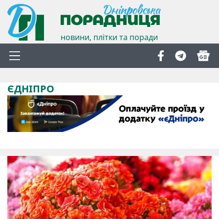
новини, плітки та поради
ЄДНІПРО