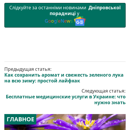
Слідкуйте за останніми новинами
Дніпровської
порадниці
у
G
o
o
g
l
e
N
e
w
s
Предыдущая статья:
Как сохранить аромат и свежесть зеленого лука
на всю зиму: простой лайфхак
Следующая статья:
Бесплатные медицинские услуги в Украине: что
нужно знать
ГЛАВНОЕ