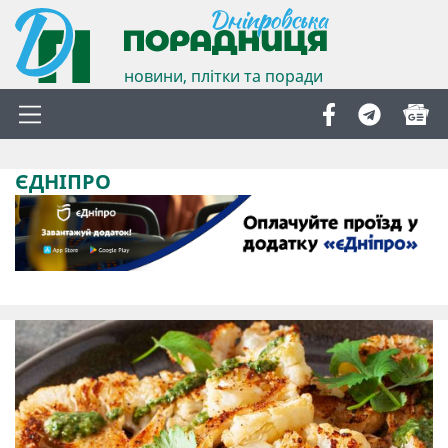
новини, плітки та поради
ЄДНІПРО