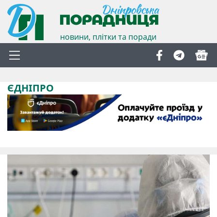
новини, плітки та поради
ЄДНІПРО