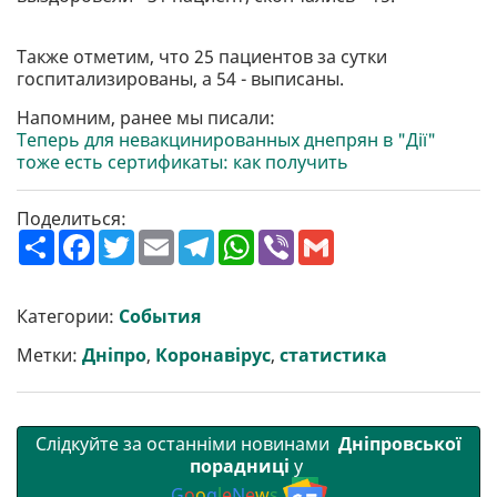
Также отметим, что 25 пациентов за сутки
госпитализированы, а 54 - выписаны.
Напомним, ранее мы писали:
Теперь для невакцинированных днепрян в "Дії"
тоже есть сертификаты: как получить
Поделиться:
П
F
T
E
T
W
V
G
о
a
w
m
e
h
i
m
ш
c
i
a
l
a
b
a
и
e
t
i
e
t
e
i
р
b
t
l
g
s
r
l
Категории:
События
и
o
e
r
A
т
o
r
a
p
Метки:
Дніпро
,
Коронавірус
,
статистика
и
k
m
p
Слідкуйте за останніми новинами
Дніпровської
порадниці
у
G
o
o
g
l
e
N
e
w
s