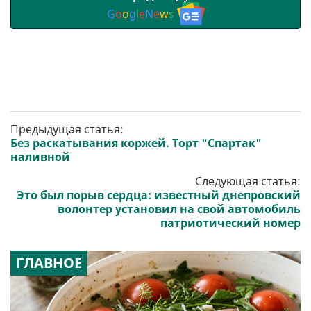
G
o
o
g
l
e
N
e
w
s
Предыдущая статья:
Без раскатывания коржей. Торт "Спартак"
наливной
Следующая статья:
Это был порыв сердца: известный днепровский
волонтер установил на свой автомобиль
патриотический номер
ГЛАВНОЕ