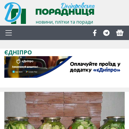
новини, плітки та поради
ЄДНІПРО