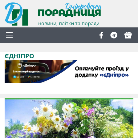
новини, плітки та поради
ЄДНІПРО