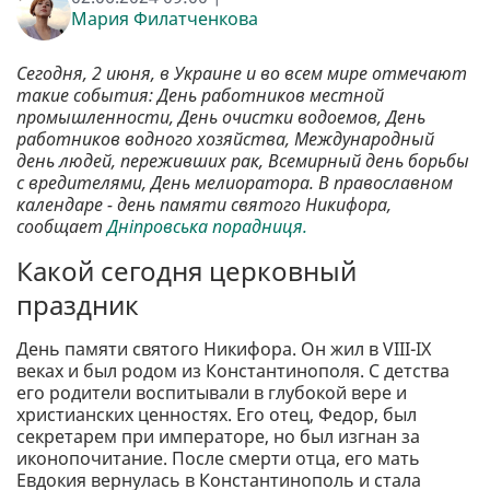
Мария Филатченкова
Сегодня, 2 июня, в Украине и во всем мире отмечают
такие события: День работников местной
промышленности, День очистки водоемов, День
работников водного хозяйства, Международный
день людей, переживших рак, Всемирный день борьбы
с вредителями, День мелиоратора. В православном
календаре - день памяти святого Никифора,
сообщает
Дніпровська порадниця.
Какой сегодня церковный
праздник
День памяти святого Никифора. Он жил в VIII-IX
веках и был родом из Константинополя. С детства
его родители воспитывали в глубокой вере и
христианских ценностях. Его отец, Федор, был
секретарем при императоре, но был изгнан за
иконопочитание. После смерти отца, его мать
Евдокия вернулась в Константинополь и стала