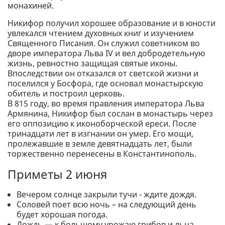
монахиней.
Никифор получил хорошее образование и в юности
увлекался чтением духовных книг и изучением
Священного Писания. Он служил советником во
дворе императора Льва IV и вел добродетельную
жизнь, ревностно защищая святые иконы.
Впоследствии он отказался от светской жизни и
поселился у Босфора, где основал монастырскую
обитель и построил церковь.
В 815 году, во время правления императора Льва
Армянина, Никифор был сослан в монастырь через
его оппозицию к иконоборческой ереси. После
тринадцати лет в изгнании он умер. Его мощи,
пролежавшие в земле девятнадцать лет, были
торжественно перенесены в Константинополь.
Приметы 2 июня
Вечером солнце закрыли тучи - ждите дождя.
Соловей поет всю ночь – на следующий день
будет хорошая погода.
Дождь — к большому урожаю грибов и льна.