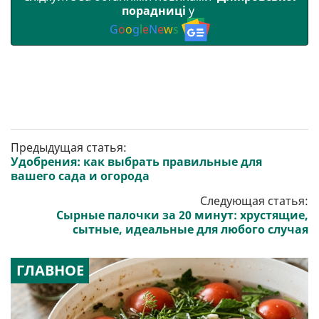
порадниці
у
G
o
o
g
l
e
N
e
w
s
Предыдущая статья:
Удобрения: как выбрать правильные для
вашего сада и огорода
Следующая статья:
Сырные палочки за 20 минут: хрустящие,
сытные, идеальные для любого случая
ГЛАВНОЕ