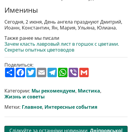
Именины
Сегодня, 2 июня, День ангела празднуют Дмитрий,
Иоанн, Константин, Ян, Мария, Ульяна, Юлиана.
Также ранее мы писали
Зачем класть лавровый лист в горшок с цветами.
Секреты опытных цветоводов
Поделиться:
П
F
T
E
T
W
V
G
о
a
w
m
e
h
i
m
ш
c
i
a
l
a
b
a
и
e
t
i
e
t
e
i
р
b
t
l
g
s
r
l
Категории:
Мы рекомендуем
,
Мистика
,
и
o
e
r
A
Жизнь и советы
т
o
r
a
p
и
k
m
p
Метки:
Главное
,
Интересные события
Слідкуйте за останніми новинами
Дніпровської