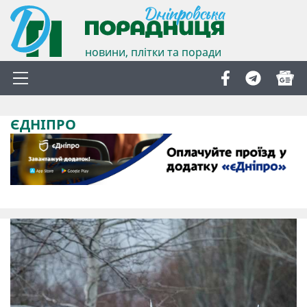
новини, плітки та поради
ЄДНІПРО