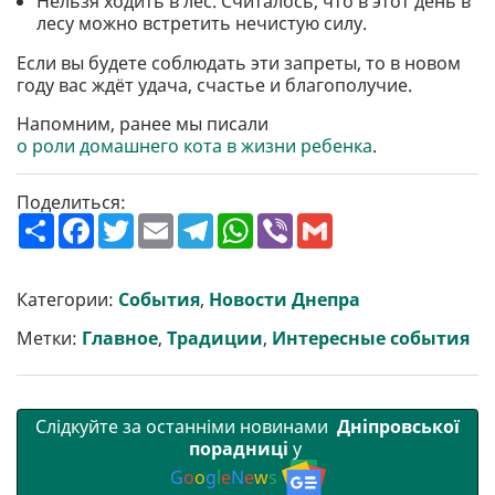
Нельзя ходить в лес. Считалось, что в этот день в
лесу можно встретить нечистую силу.
Если вы будете соблюдать эти запреты, то в новом
году вас ждёт удача, счастье и благополучие.
Напомним, ранее мы писали
о роли домашнего кота в жизни ребенка
.
Поделиться:
П
F
T
E
T
W
V
G
о
a
w
m
e
h
i
m
ш
c
i
a
l
a
b
a
и
e
t
i
e
t
e
i
р
b
t
l
g
s
r
l
Категории:
События
,
Новости Днепра
и
o
e
r
A
т
o
r
a
p
Метки:
Главное
,
Традиции
,
Интересные события
и
k
m
p
Слідкуйте за останніми новинами
Дніпровської
порадниці
у
G
o
o
g
l
e
N
e
w
s