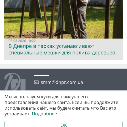
06.08.2026 10:22
В Днепре в парках устанавливают
специальные мешки для полива деревьев
smm@dnpr.com.ua
Мы используем куки для наилучшего
представления нашего сайта. Если Вы продолжите
использовать сайт, мы будем считать что Вас это
устраивает.
Подробнее
©2026 https://dnpr.com.ua Дніпровська порадниця
Всі права захищені. При повному або частковому використанні
OK
матеріалів обов'язкове активне гіперпосилання у першому абзаці.