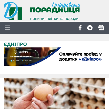
новини, плітки та поради
ЄДНІПРО