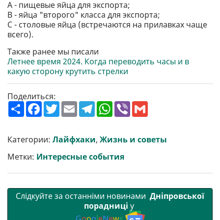
А - пищевые яйца для экспорта;
В - яйца "второго" класса для экспорта;
С - столовые яйца (встречаются на прилавках чаще
всего).
Также ранее мы писали
Летнее время 2024. Когда переводить часы и в
какую сторону крутить стрелки
Поделиться:
П
F
T
E
T
W
V
G
о
a
w
m
e
h
i
m
ш
c
i
a
l
a
b
a
и
e
t
i
e
t
e
i
р
b
t
l
g
s
r
l
Категории:
Лайфхаки
,
Жизнь и советы
и
o
e
r
A
т
o
r
a
p
Метки:
Интересные события
и
k
m
p
Слідкуйте за останніми новинами
Дніпровської
порадниці
у
G
o
o
g
l
e
N
e
w
s