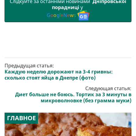
Слідкуйте за останніми новинами
Дніпровської
порадниці
у
G
o
o
g
l
e
N
e
w
s
Предыдущая статья:
Каждую неделю дорожают на 3-4 гривны:
сколько стоят яйца в Днепре (фото)
Следующая статья:
Диет больше не боюсь. Тортик за 3 минуты в
микроволновке (без грамма муки)
ГЛАВНОЕ