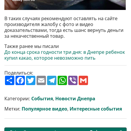
В таких случаях рекомендуют оставлять на сайте
производителя жалобу с фото и видео
доказательствами, тогда есть шанс вернуть деньги
за некачественный товар.
Также ранее мы писали
До конца срока годности три дня: в Днепре ребенок
купил какао, которое невозможно пить
Поделиться:
П
F
T
E
T
W
V
G
о
a
w
m
e
h
i
m
ш
c
i
a
l
a
b
a
и
e
t
i
e
t
e
i
р
b
t
l
g
s
r
l
Категории:
События
,
Новости Днепра
и
o
e
r
A
т
o
r
a
p
Метки:
Популярное видео
,
Интересные события
и
k
m
p