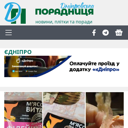
новини, плітки та поради
ЄДНІПРО