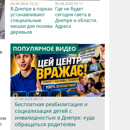
06.08.2026 10:22
06.08.2026 07:11
В Днепре в парках
Где не будет
устанавливают
сегодня света в
специальные
Днепре и области.
мешки для полива
Адреса
деревьев
ПОПУЛЯРНОЕ ВИДЕО
е
21.06.2026 09:12
Бесплатная реабилитация и
социализация детей с
инвалидностью в Днепре: куда
ром
ю
обращаться родителям