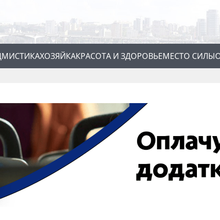
Д
МИСТИКА
ХОЗЯЙКА
КРАСОТА И ЗДОРОВЬЕ
МЕСТО СИЛЫ
О