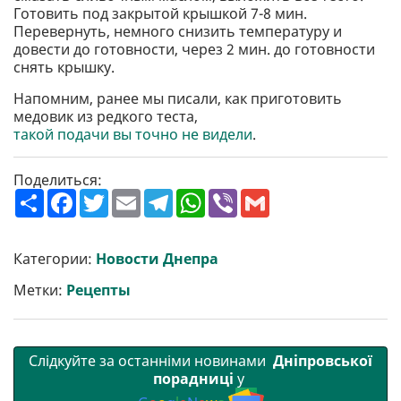
Готовить под закрытой крышкой 7-8 мин.
Перевернуть, немного снизить температуру и
довести до готовности, через 2 мин. до готовности
снять крышку.
Напомним, ранее мы писали, как приготовить
медовик из редкого теста,
такой подачи вы точно не видели
.
Поделиться:
П
F
T
E
T
W
V
G
о
a
w
m
e
h
i
m
ш
c
i
a
l
a
b
a
и
e
t
i
e
t
e
i
р
b
t
l
g
s
r
l
Категории:
Новости Днепра
и
o
e
r
A
т
o
r
a
p
Метки:
Рецепты
и
k
m
p
Слідкуйте за останніми новинами
Дніпровської
порадниці
у