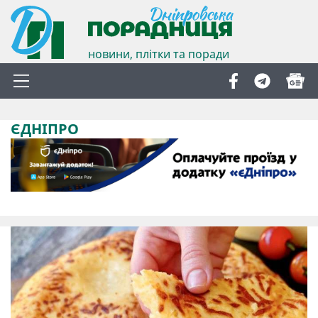
новини, плітки та поради
ЄДНІПРО