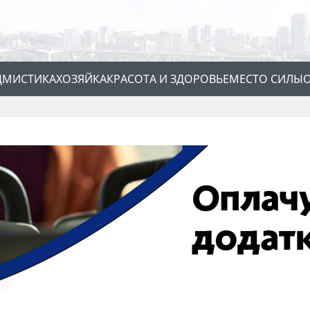
Д
МИСТИКА
ХОЗЯЙКА
КРАСОТА И ЗДОРОВЬЕ
МЕСТО СИЛЫ
О