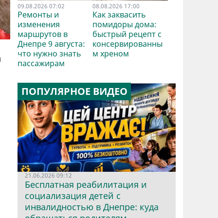
09.08.2026 07:02
08.08.2026 17:00
Ремонты и
Как заквасить
изменения
помидоры дома:
маршрутов в
быстрый рецепт с
Днепре 9 августа:
консервированны
что нужно знать
м хреном
й
пассажирам
ПОПУЛЯРНОЕ ВИДЕО
21.06.2026 09:12
Бесплатная реабилитация и
социализация детей с
инвалидностью в Днепре: куда