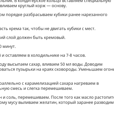
льник. В кондитерское кольцо вставляем специальную
авливаем круглый корж — основу.
ом порядке разбрасываем кубики ранее нарезанного
ь крема так, чтобы не двигать кубики с мест.
ний слой должен быть кремовый.
0 минут.
и оставляем в холодильнике на 7-8 часов.
оду высыпаем сахар, вливаем 50 мл воды. Доводим
оваться пузырьки на краях сковороды. Уменьшаем огон
раллельно с карамелизацией сахара нагреваем в
льную смесь и слегка перемешиваем.
 и соль, перемешиваем. После того как масло растопит
ому мусу выливаем желатин, который заранее разводим