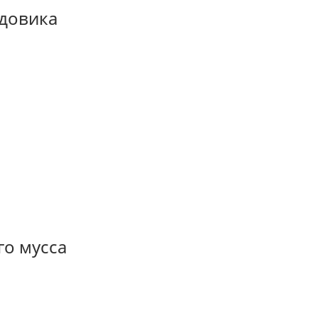
едовика
го мусса