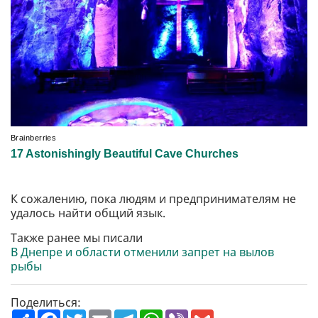
К сожалению, пока людям и предпринимателям не
удалось найти общий язык.
Также ранее мы писали
В Днепре и области отменили запрет на вылов
рыбы
Поделиться:
П
F
T
E
T
W
V
G