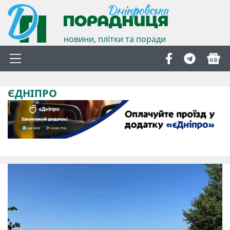
новини, плітки та поради
ЄДНІПРО